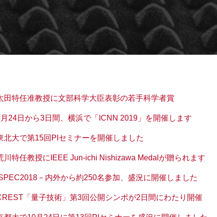
太田特任准教授に文部科学大臣表彰の若手科学者賞
4月24日から3日間、横浜で「ICNN 2019」を開催します
東北大で第15回PIセミナーを開催しました
荒川特任教授にIEEE Jun-ichi Nishizawa Medalが贈られます
ISPEC2018－内外から約250名参加、盛況に開催しました
CREST「量子技術」第3回公開シンポが2日間にわたり開催