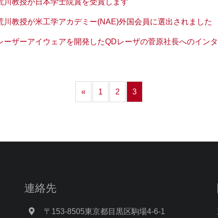
荒川教授が日本学士院賞を受賞します
荒川教授が米工学アカデミー(NAE)外国会員に選出されました
レーザーアイウェアを開発したQDレーザの菅原社長へのイン
«
1
2
3
連絡先
〒153-8505東京都目黒区駒場4-6-1