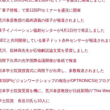
京都大で10月24日に第13回PIセミナーを盛況に開催しました
「量子情報」で第12回PIセミナーを盛況に開催
荒川泰彦教授の最終講義の様子が報道されました
量子イノベーション協創センターが4月1日付で発足しました
NECと共同開発している量子ドット赤外センサーが報道されま
荒川、舘林両先生が応物解説論文賞を受賞しました
両陛下出席の光学国際会議開催が各紙で報道
日本学士院賞授賞式に両陛下が出席し、多数報道されました
第3回PIビジョンワークショップの報告がOPTRONICS社ブロ
日本学士院賞受賞を機に、荒川泰彦教授が日経新聞の"This Week
学士院賞 長谷川氏ら10人に