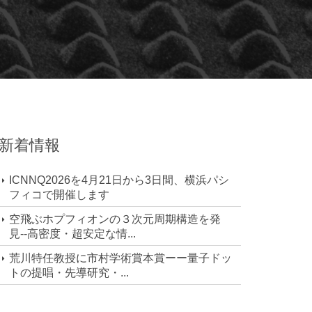
新着情報
ICNNQ2026を4月21日から3日間、横浜パシ
フィコで開催します
空飛ぶホプフィオンの３次元周期構造を発
見--高密度・超安定な情...
荒川特任教授に市村学術賞本賞ーー量子ドッ
トの提唱・先導研究・...