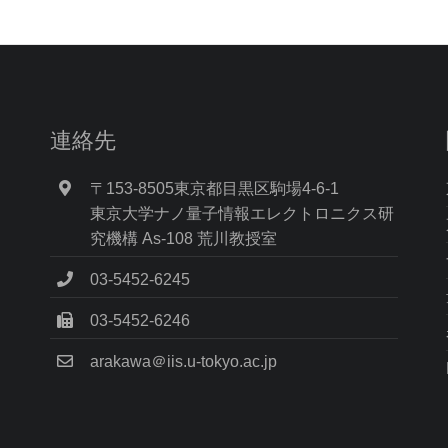
連絡先
〒153-8505東京都目黒区駒場4-6-1
東京大学ナノ量子情報エレクトロニクス研
究機構 As-108 荒川教授室
03-5452-6245
03-5452-6246
arakawa＠iis.u-tokyo.ac.jp