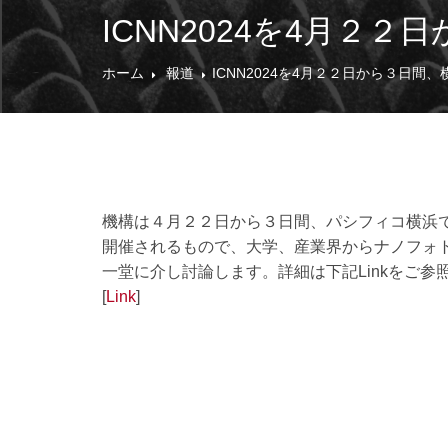
ICNN2024を4月２
ホーム
報道
ICNN2024を4月２２日から３日間
機構は４月２２日から３日間、パシフィコ横浜で国
開催されるもので、大学、産業界からナノフォ
一堂に介し討論します。詳細は下記Linkをご参
[
Link
]