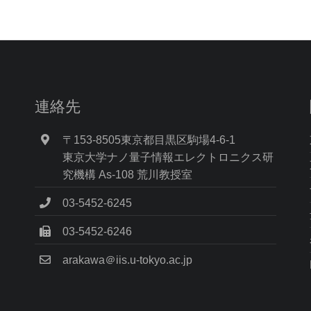
連絡先
〒153-8505東京都目黒区駒場4-6-1
東京大学ナノ量子情報エレクトロニクス研
究機構 As-108 荒川教授室
03-5452-6245
03-5452-6246
arakawa＠iis.u-tokyo.ac.jp