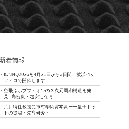
新着情報
ICNNQ2026を4月21日から3日間、横浜パシ
フィコで開催します
空飛ぶホプフィオンの３次元周期構造を発
見--高密度・超安定な情...
荒川特任教授に市村学術賞本賞ーー量子ドッ
トの提唱・先導研究・...