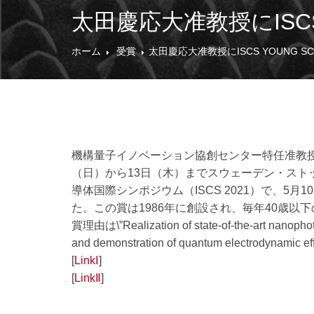
太田慶応大准教授にISCS You
ホーム
受賞
太田慶応大准教授にISCS YOUNG SCIE
機構量子イノベーション協創センター特任准教授
（日）から13日（木）までスウェーデン・スト
導体国際シンポジウム（ISCS 2021）で、5月10日（月
た。この賞は1986年に創設され、毎年40歳
賞理由は\”Realization of state-of-the-art nanopho
and demonstration of quantum electrodynamic 
[
LinkⅠ
]
[
LinkⅡ
]