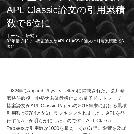
APL Classic論文の引用累積
数で6位に
ホーム
研究
82年量子ドット提案論文がAPL CLASSIC論文の引用累積数で6
位に
1982年にApplied Physics Lettersに掲載された、荒川泰
彦特任教授、榊裕之名誉教授による量子ドットレーザー
提案論文がAPL Classic Papersの2018年末における累積
引用数が2784と6位にランキングされました。APLを発
行するAIPが明らかにしたものです。APL Classic
Papaersは引用数が1000を超え、その分野に影響を及ぼ